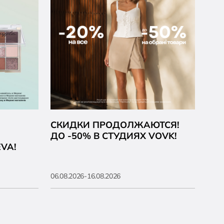
СКИДКИ ПРОДОЛЖАЮТСЯ!
ВА
ДО -50% В СТУДИЯХ VOVK!
PA
VA!
06.08.2026-16.08.2026
05.08