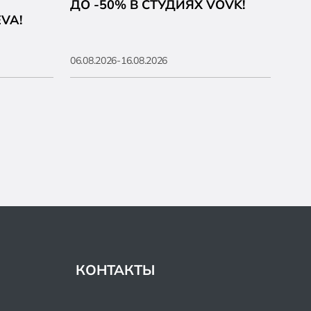
ДО -50% В СТУДИЯХ VOVK!
PA
VA!
06.08.2026-16.08.2026
05.08
КОНТАКТЫ