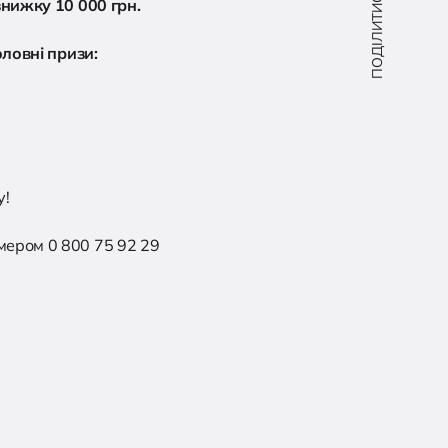
ПОДІЛИТИСЯ:
знижку 10 000 грн.
оловні призи:
у!
мером 0 800 75 92 29