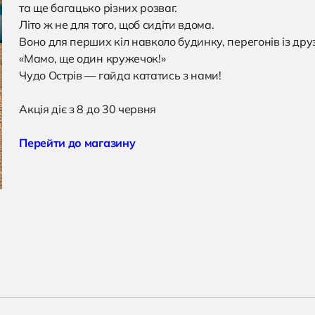
та ще багацько різних розваг.
Літо ж не для того, щоб сидіти вдома.
Воно для перших кіл навколо будинку, перегонів із дру
«Мамо, ще один кружечок!»
Чудо Острів — гайда кататись з нами!
Акція діє з 8 до 30 червня
Перейти до магазину