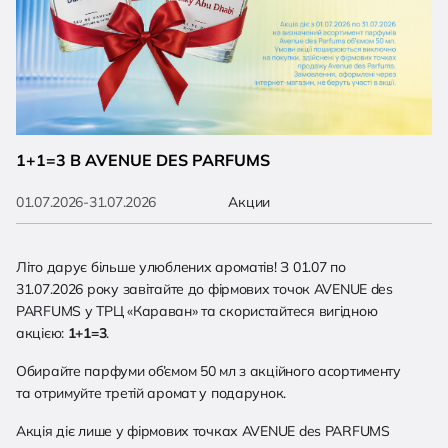
1+1=3 В AVENUE DES PARFUMS
01.07.2026-31.07.2026
Акции
Літо дарує більше улюблених ароматів! З 01.07 по
31.07.2026 року завітайте до фірмових точок AVENUE des
PARFUMS у ТРЦ «Караван» та скористайтеся вигідною
акцією:
1+1=3
.
Обирайте парфуми об’ємом 50 мл з акційного асортименту
та отримуйте третій аромат у подарунок.
Акція діє лише у фірмових точках AVENUE des PARFUMS